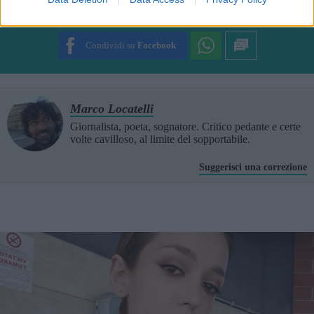
SUBMIT RATING
Condividi su
Facebook
Marco Locatelli
Giornalista, poeta, sognatore. Critico pedante e certe
volte cavilloso, al limite del sopportabile.
Suggerisci una correzione