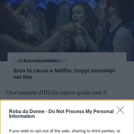
Vi Raccomandiamo...
Ibiza fa causa a Netflix: troppi stereotipi
nel film
Ovviamente difficile capire quale sarà il
risultato di una richiesta di questo tipo, anche se
sicuramente si tratta di informazioni di cui
Roba da Donne -
Do Not Process My Personal
Information
Netflix terrà sicuramente conto prima di
acquistare o meno i diritti di un contenuto.
If you wish to opt-out of the sale, sharing to third parties, or