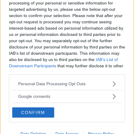
Qualora la richiesta dovesse trovare riscontro
processing of your personal or sensitive information for
targeted advertising by us, please use the below opt-out
positivo,
Netflix avviserà l’utente tramite
section to confirm your selection. Please note that after your
un’email.
opt-out request is processed you may continue seeing
interest-based ads based on personal information utilized by
us or personal information disclosed to third parties prior to
Per fare la richiesta è sufficiente cliccare su
your opt-out. You may separately opt-out of the further
questo
link
. Una volta effettuato l’accesso al
disclosure of your personal information by third parties on the
IAB’s list of downstream participants. This information may
proprio account Netflix, è possibile suggerire
also be disclosed by us to third parties on the
IAB’s List of
fino a tre titoli.
Downstream Participants
that may further disclose it to other
third parties.
Please note that this website/app uses one or more Google
Personal Data Processing Opt Outs
services and may gather and store information including but
Seguici anche su Google News!
not limited to your visit or usage behaviour. You may click to
Google consents
grant or deny consent to Google and its third-party tags to
Entra nel nostro canale
use your data for below specified purposes in below Google
CONFIRM
consent section.
Ti è stato utile?
Rate this item:
Non ci sono ancora voti.
Data Deletion
Data Access
Privacy Policy