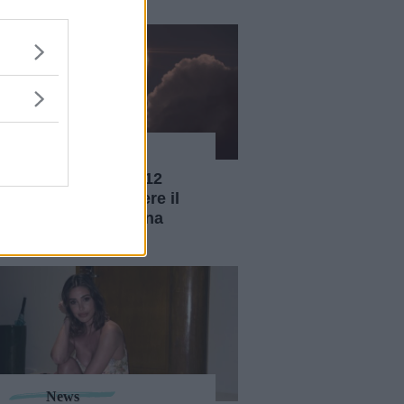
News
Eclissi solare del 12
agosto: dove vedere il
fenomeno che torna
dopo 27 anni
News