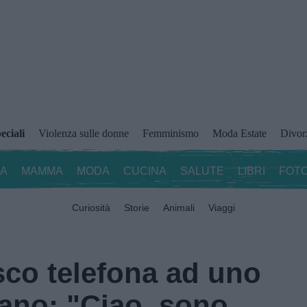
eciali
Violenza sulle donne
Femminismo
Moda Estate
Divor
ZA
MAMMA
MODA
CUCINA
SALUTE
LIBRI
FOTO
Curiosità
Storie
Animali
Viaggi
co telefona ad uno
iano: "Ciao, sono