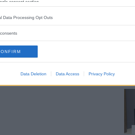
ogle consent section.
l Data Processing Opt Outs
consents
CONFIRM
Data Deletion
Data Access
Privacy Policy