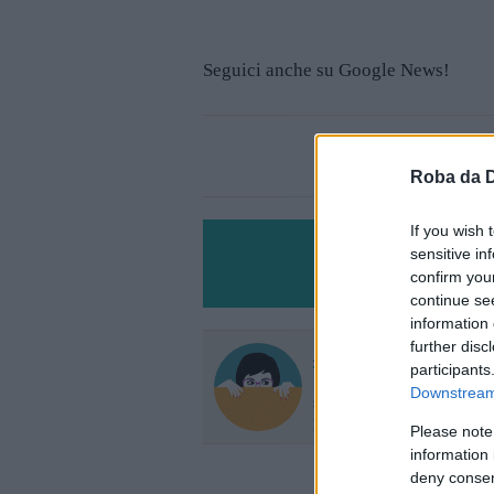
Seguici anche su Google News!
Roba da 
If you wish 
sensitive in
confirm you
continue se
information 
further disc
Martina Fadani
participants
Sempre sulla cresta dell
Downstream 
scoop: le notizie più buffe
prima da me!
Please note
information 
deny consent