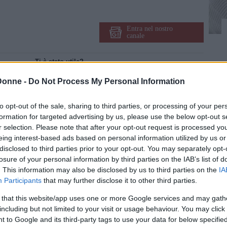
Entra nel nostro
canale
Ti è stato utile?
Rate this item:
Donne -
Do Not Process My Personal Information
Non ci sono ancora voti.
to opt-out of the sale, sharing to third parties, or processing of your per
SUBMIT RATING
formation for targeted advertising by us, please use the below opt-out s
Condividi su
Facebook
r selection. Please note that after your opt-out request is processed y
eing interest-based ads based on personal information utilized by us or
disclosed to third parties prior to your opt-out. You may separately opt-
losure of your personal information by third parties on the IAB’s list of
. This information may also be disclosed by us to third parties on the
IA
'onda, non mi sfugge nemmeno uno
Participants
that may further disclose it to other third parties.
, scottanti e incredibili passano
Suggerisci una correzione
 that this website/app uses one or more Google services and may gath
including but not limited to your visit or usage behaviour. You may click 
 to Google and its third-party tags to use your data for below specifi