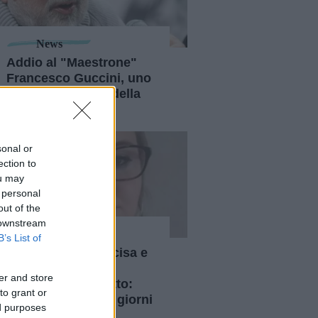
News
Addio al "Maestrone"
Francesco Guccini, uno
degli ultimi poeti della
musica
sonal or
ection to
ou may
 personal
out of the
 downstream
News
B’s List of
Daniela Florea uccisa e
nascosta nel
er and store
contenitore del letto:
to grant or
arrestato dopo 20 giorni
ed purposes
l'ex compagno