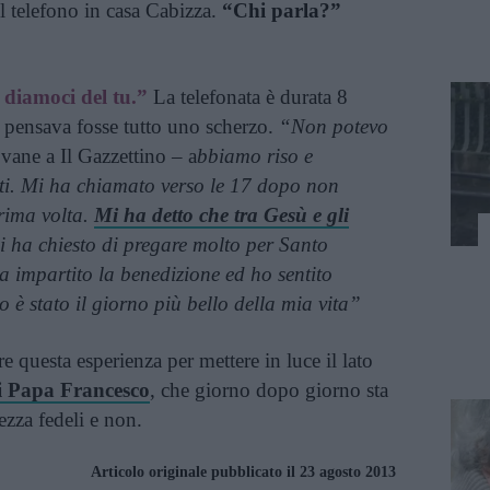
 telefono in casa Cabizza.
“Chi parla?”
diamoci del tu.”
La telefonata è durata 8
o pensava fosse tutto uno scherzo.
“Non potevo
vane a Il Gazzettino – a
bbiamo riso e
uti. Mi ha chiamato verso le 17 dopo non
rima volta.
Mi ha detto che tra Gesù e gli
 ha chiesto di pregare molto per Santo
a impartito la benedizione ed ho sentito
o è stato il giorno più bello della mia vita”
e questa esperienza per mettere in luce il lato
i Papa Francesco
, che giorno dopo giorno sta
zza fedeli e non.
Articolo originale pubblicato il 23 agosto 2013