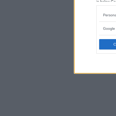
in below Go
Persona
Google 