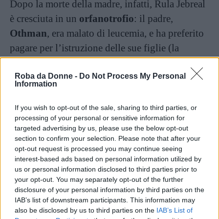
Dopo la morte della madre, infatti, Rula Jebreal
è cresciuta in un
orfanotrofio
: il padre,
Othman
, era malato di leucemia, e ha preferito
pagare per l’istruzione delle sue figlie (la
giornalista ha una sorella, Rania) piuttosto che
per le cure. Perciò la donna che si è presa cura
Roba da Donne -
Do Not Process My Personal
Information
di lei, la stessa che ha fondato l’orfanotrofio, è
diventata per la giornalista come una
seconda
If you wish to opt-out of the sale, sharing to third parties, or
processing of your personal or sensitive information for
mamma
.
targeted advertising by us, please use the below opt-out
section to confirm your selection. Please note that after your
Parlando di violenza sulle donne, nel corso
opt-out request is processed you may continue seeing
interest-based ads based on personal information utilized by
dell’intervista Jebreal ha toccato un argomento
us or personal information disclosed to third parties prior to
di strettissima attualità: il
conflitto
tra
Russia
e
your opt-out. You may separately opt-out of the further
disclosure of your personal information by third parties on the
Ucraina
. In particolare, la giornalista si è
IAB’s list of downstream participants. This information may
soffermata sulla condizione delle
donne
e dei
also be disclosed by us to third parties on the
IAB’s List of