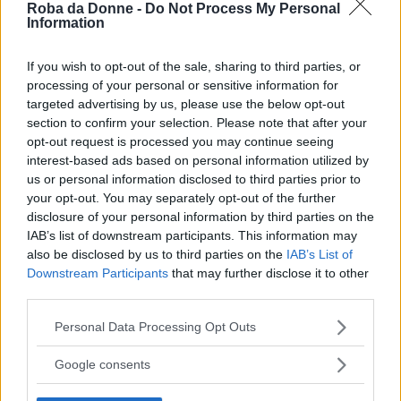
Roba da Donne -
Do Not Process My Personal
Information
periodo difficile
”. Infine, la scrittrice ha
concluso rivolgendo un pensiero a chi, in
If you wish to opt-out of the sale, sharing to third parties, or
questo momento, sta lottando contro un
processing of your personal or sensitive information for
tumore
:
targeted advertising by us, please use the below opt-out
section to confirm your selection. Please note that after your
opt-out request is processed you may continue seeing
interest-based ads based on personal information utilized by
A tutti coloro che soffrono di cancro in
us or personal information disclosed to third parties prior to
qualsiasi forma, così come a chi li
your opt-out. You may separately opt-out of the further
disclosure of your personal information by third parties on the
sostiene, mando il mio affetto e i miei
IAB’s list of downstream participants. This information may
auguri di pronta guarigione. Ricevere una
also be disclosed by us to third parties on the
IAB’s List of
Downstream Participants
that may further disclose it to other
diagnosi così difficile può farti sentire
third parties.
molto solo e spaventato, e il supporto e la
Please note that this website/app uses one or more Google
Personal Data Processing Opt Outs
cura di chi ti è vicino significano più di
services and may gather and store information including but
quanto le parole possano esprimere.
not limited to your visit or usage behaviour. You may click to
Google consents
grant or deny consent to Google and its third-party tags to
use your data for below specified purposes in below Google