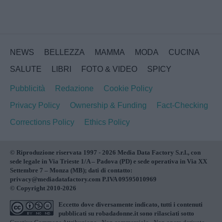
NEWS
BELLEZZA
MAMMA
MODA
CUCINA
SALUTE
LIBRI
FOTO & VIDEO
SPICY
Pubblicità
Redazione
Cookie Policy
Privacy Policy
Ownership & Funding
Fact-Checking
Corrections Policy
Ethics Policy
© Riproduzione riservata 1997 - 2026 Media Data Factory S.r.l., con
sede legale in Via Trieste 1/A – Padova (PD) e sede operativa in Via XX
Settembre 7 – Monza (MB); dati di contatto:
privacy@mediadatafactory.com P.IVA 09595010969
© Copyright 2010-2026
Eccetto dove diversamente indicato, tutti i contenuti
pubblicati su
robadadonne.it
sono rilasciati sotto