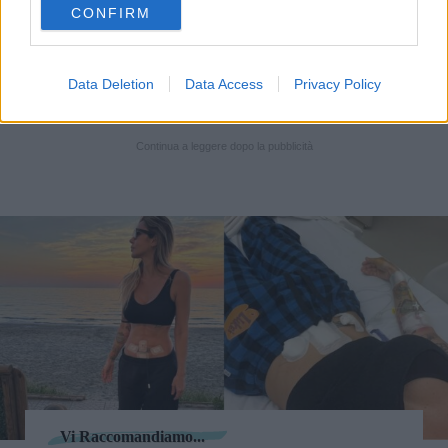
CONFIRM
consent section.
“
Ci risentiremo presto, e nel frattempo, saluti
dalla soleggiata Londra. Baci, Sophie
”, ha poi
Data Deletion
Data Access
Privacy Policy
concluso.
Continua a leggere dopo la pubblicità
Vi Raccomandiamo...