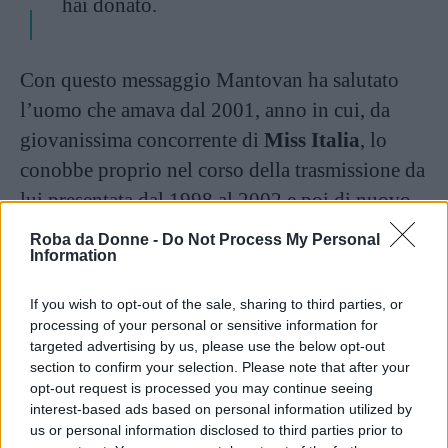
hai donato.
Con questo messaggio Mantovan ha salutato
l’uomo che amava dal 2001, anno in cui, da
giovanissima concorrente di
Miss Italia
, lo
conobbe proprio nel corso della trasmissione da
lui presentata dal 1998 al 2002 e poi di nuovo
nel 2011-2012. Un amore, il loro, che all’epoca
Roba da Donne -
Do Not Process My Personal
Information
sfidò critiche e giudizi, sia perché lui arrivava
dal matrimonio con un’altra amatissima donna
If you wish to opt-out of the sale, sharing to third parties, or
di tv, Rita Dalla Chiesa, sia per il grande divario
processing of your personal or sensitive information for
anagrafico che li separava, ben 25 anni.
targeted advertising by us, please use the below opt-out
section to confirm your selection. Please note that after your
Fabrizio e Carlotta decisero di vivere il loro
opt-out request is processed you may continue seeing
sentimento senza dare peso a indiscrezioni e
interest-based ads based on personal information utilized by
us or personal information disclosed to third parties prior to
commenti, e nel 2013 la loro unione è stata