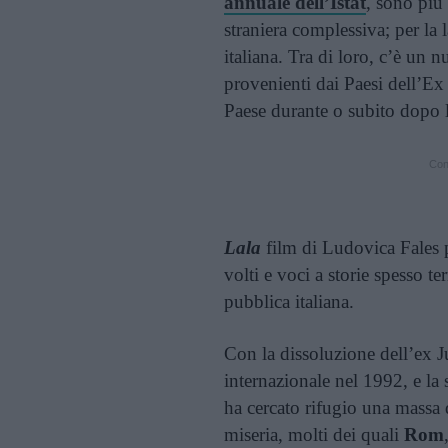
annuale dell’Istat
, sono più
straniera complessiva; per la
italiana. Tra di loro, c’è un
provenienti dai Paesi dell’Ex
Paese durante o subito dopo 
Cont
Lala
film di Ludovica Fales p
volti e voci a storie spesso te
pubblica italiana.
Con la dissoluzione dell’ex J
internazionale nel 1992, e la
ha cercato rifugio una massa d
miseria, molti dei quali
Rom