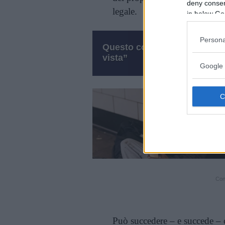
deny consent
legale.
in below Go
Persona
Questo contenuto fa parte d
vista”
Google 
Cont
Può succedere – e succede – 