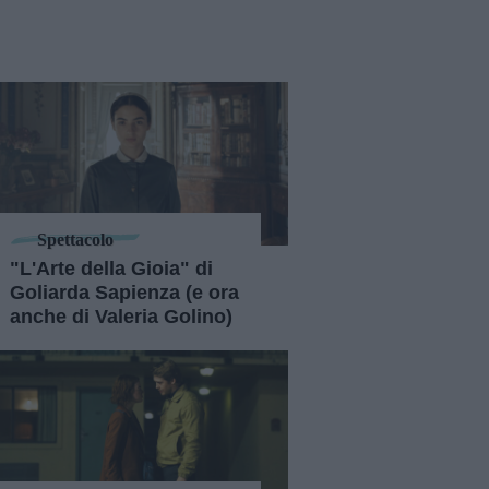
Spettacolo
"L'Arte della Gioia" di
Goliarda Sapienza (e ora
anche di Valeria Golino)