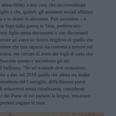
abbia diritto a una casa, che sia considerata
iglio e che, quindi, gli assistenti sociali affidino
a o lo diano in adozione. Può succedere – e
n fuga dalla guerra in Siria, preferiscano
roprio figlio senza documenti o con documenti
rovare ad avere un futuro migliore di quello che
cedere che una ragazza sia costretta a tornare nel
stina, per cercare di avere dei fogli di carta che
. Succede questo e succedono gli atti
di bullismo. “
Se sei nomade devi nomadare,
bbe a dire nel 2018 quella che allora era leader
 presidente del Consiglio, difficilmente porrà
di minorenni senza cittadinanza, considerati
ge del Paese di cui parlano la lingua, imparano
genitori pagano le tasse.