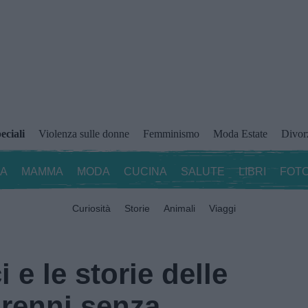
eciali
Violenza sulle donne
Femminismo
Moda Estate
Divor
ZA
MAMMA
MODA
CUCINA
SALUTE
LIBRI
FOTO
Curiosità
Storie
Animali
Viaggi
i e le storie delle
renni senza