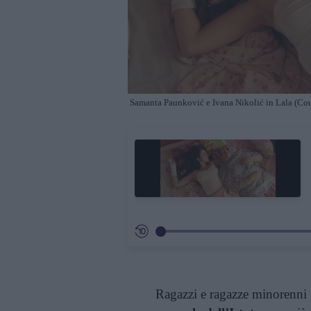
Samanta Paunković e Ivana Nikolić in Lala (Cour
Ragazzi e ragazze minorenni e 