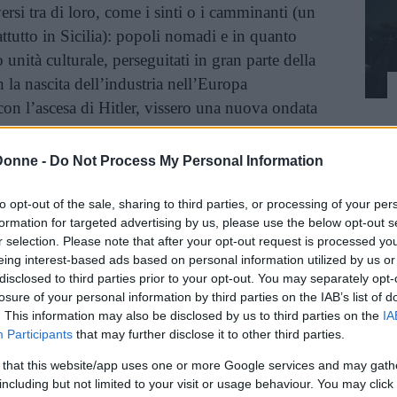
rsi tra di loro, come i sinti o i camminanti (un
tutto in Sicilia): popoli nomadi e in quanto
 unità culturale, perseguitati in gran parte della
n la nascita dell’industria nell’Europa
on l’ascesa di Hitler, vissero una nuova ondata
lo sterminio nei campi di concentramento
.
Donne -
Do Not Process My Personal Information
one Rom, in Italia, vive oggi nei cosiddetti
to opt-out of the sale, sharing to third parties, or processing of your per
formation for targeted advertising by us, please use the below opt-out s
 è vittima di
diffusi pregiudizi
e non è
r selection. Please note that after your opt-out request is processed y
tnica e linguistica. Il numero delle persone di
eing interest-based ads based on personal information utilized by us or
 e forse sottostimato: sono spesso prive di
disclosed to third parties prior to your opt-out. You may separately opt-
 richiederne uno “nuovo”, con la difficoltà a
losure of your personal information by third parties on the IAB’s list of
. This information may also be disclosed by us to third parties on the
IA
vitatis e con una serie di ostacoli a regolarizzare
Participants
that may further disclose it to other third parties.
 condizione, un ampio numero di loro passa la
 that this website/app uses one or more Google services and may gath
limbo senza accesso a un riconoscimento ufficiale
including but not limited to your visit or usage behaviour. You may click 
 connessi, né a un qualche altro tipo di status