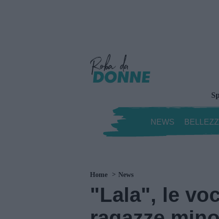
Sp
NEWS
BELLEZ
Home
News
"Lala", le voc
ragazze mino