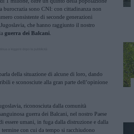
 di 1 milione, oltre un quinto della popolazione
 la burocrazia sono CNI: con cittadinanza non
 numero consistente di seconde generazioni
 Jugoslavia, che hanno raggiunto il nostro
la
guerra dei Balcani
.
inua a leggere dopo la pubblicità
arla della situazione di alcune di loro, dando
rribili e sconosciute alla gran parte dell’opinione
ugoslavia, riconosciuta dalla comunità
 sanguinosa guerra dei Balcani, nel nostro Paese
i essere umani, in fuga dalla distruzione e dalla
, termine con cui da tempo si racchiudono