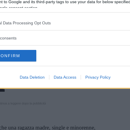
 to Google and its third-party tags to use your data for below specifi
ogle consent section.
l Data Processing Opt Outs
ella rubrica “Camera con
LEGGI TUTTO
consents
CONFIRM
Vi raccomandiamo...
Apolide, cosa significa essere una
Data Deletion
Data Access
Privacy Policy
"persona senza Stato"
inua a leggere dopo la pubblicità
che una ragazza madre, single e minorenne,