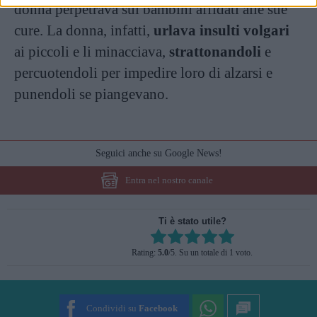
donna perpetrava sui bambini affidati alle sue
cure. La donna, infatti,
urlava insulti volgari
ai piccoli e li minacciava,
strattonandoli
e
percuotendoli per impedire loro di alzarsi e
punendoli se piangevano.
Seguici anche su Google News!
Entra nel nostro canale
Ti è stato utile?
Rate this item:
Rating:
5.0
/5. Su un totale di 1 voto.
SUBMIT RATING
Condividi su
Facebook