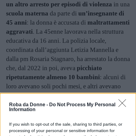
un altro arresto per episodi di violenza
in una
scuola materna
da parte di
un’insegnante di
45 anni
: la donna è accusata di
maltrattamenti
aggravati
. La 45enne lavorava nella struttura
educativa da 16 anni. La polizia locale,
coordinata dall’aggiunta Letizia Mannella e
dalla pm Rosaria Stagnaro, ha arrestato la donna
che, dal 2022 in poi, aveva
picchiato
ripetutamente almeno 10 bambini
: alcuni di
loro avevano soli pochi mesi, e altri avevano
poco più di 1 anno.
Roba da Donne -
Do Not Process My Personal
Information
Continua a leggere dopo la pubblicità
If you wish to opt-out of the sale, sharing to third parties, or
processing of your personal or sensitive information for