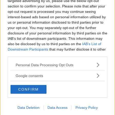
targeted advertising by us, please use the below opt-out
section to confirm your selection. Please note that after your
opt-out request is processed you may continue seeing
interest-based ads based on personal information utilized by
us or personal information disclosed to third parties prior to
your opt-out. You may separately opt-out of the further
disclosure of your personal information by third parties on the
IAB’s list of downstream participants. This information may
also be disclosed by us to third parties on the
IAB’s List of
Downstream Participants
that may further disclose it to other
Vi Raccomandiamo...
third parties.
Liberati 251 bambini ritenuti vittime di
Please note that this website/app uses one or more Google
Personal Data Processing Opt Outs
abusi della setta di Ishmael
services and may gather and store information including but
Chokurongerwa
not limited to your visit or usage behaviour. You may click to
Google consents
grant or deny consent to Google and its third-party tags to
use your data for below specified purposes in below Google
Anche nel caso della 45enne a fare la differenza
CONFIRM
consent section.
sono state le
microcamere
piazzate nelle aule
dell’asilo, che hanno mostrato le violenze, sia
Data Deletion
Data Access
Privacy Policy
fisiche che psicologiche, quotidiane che la