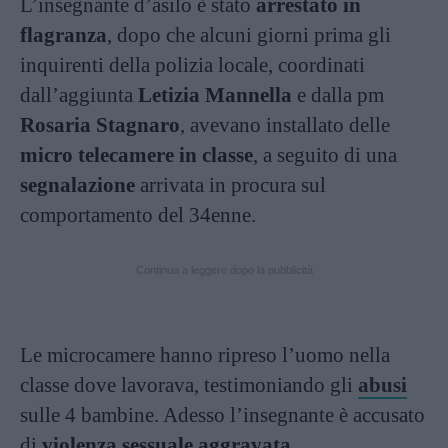
L’insegnante d’asilo è stato
arrestato in
flagranza
, dopo che alcuni giorni prima gli
inquirenti della polizia locale, coordinati
dall’aggiunta
Letizia Mannella
e dalla pm
Rosaria Stagnaro
, avevano installato delle
micro telecamere in classe
, a seguito di una
segnalazione
arrivata in procura sul
comportamento del 34enne.
Continua a leggere dopo la pubblicità
Le microcamere hanno ripreso l’uomo nella
classe dove lavorava, testimoniando gli
abusi
sulle 4 bambine. Adesso l’insegnante è accusato
di
violenza sessuale aggravata
.