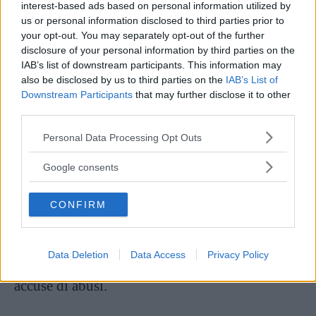
Un post condiviso da Amber Heard (@amberheard)
interest-based ads based on personal information utilized by
us or personal information disclosed to third parties prior to
your opt-out. You may separately opt-out of the further
Johnny Depp aveva
fatto causa
all’ex
moglie,
disclosure of your personal information by third parties on the
IAB’s list of downstream participants. This information may
chiedendo 50 milioni di dollari di danni, dopo
also be disclosed by us to third parties on the
IAB’s List of
l’articolo nel quale lei si autodefiniva come una
Downstream Participants
that may further disclose it to other
third parties.
“figura pubblica vittima di violenza
Please note that this website/app uses one or more Google
domestica”
. L’attore non era citato
Personal Data Processing Opt Outs
services and may gather and store information including but
esplicitamente nell’articolo, ma sostenne di
not limited to your visit or usage behaviour. You may click to
Google consents
avere
subito,
in seguito a quella pubblicazione,
grant or deny consent to Google and its third-party tags to
use your data for below specified purposes in below Google
un
arresto
della sua
carriera.
Heard a sua volta
CONFIRM
consent section.
ha fatto una
richiesta
di
risarcimento
di 100
milioni di dollari, sempre per
diffamazione,
Data Deletion
Data Access
Privacy Policy
dopo una dichiarazione del legale di Depp sulle
accuse di abusi.