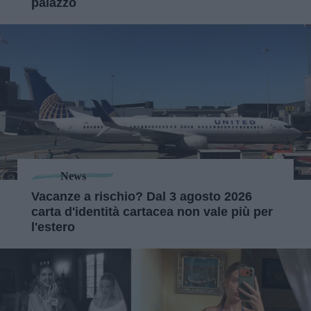
palazzo
News
Vacanze a rischio? Dal 3 agosto 2026
carta d'identità cartacea non vale più per
l'estero