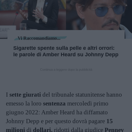
Vi Raccomandiamo...
Sigarette spente sulla pelle e altri orrori:
le parole di Amber Heard su Johnny Depp
Continua a leggere dopo la pubblicità
I
sette giurati
del tribunale statunitense hanno
emesso la loro
sentenza
mercoledì primo
giugno 2022: Amber Heard ha diffamato
Johnny Depp e per questo dovrà pagare
15
milioni
di
dollari,
ridotti dalla giudice
Penney