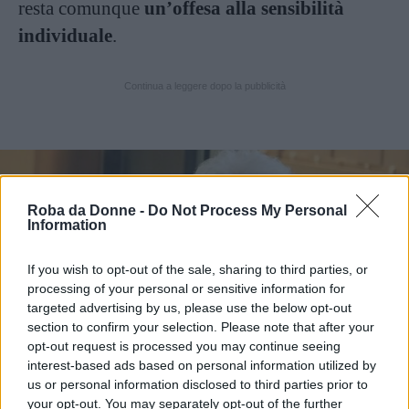
resta comunque
un’offesa alla sensibilità
individuale
.
Continua a leggere dopo la pubblicità
Roba da Donne -
Do Not Process My Personal
Information
If you wish to opt-out of the sale, sharing to third parties, or
processing of your personal or sensitive information for
targeted advertising by us, please use the below opt-out
section to confirm your selection. Please note that after your
opt-out request is processed you may continue seeing
Vi Raccomandiamo...
interest-based ads based on personal information utilized by
Liliana Segre al Memoriale del binario 21:
us or personal information disclosed to third parties prior to
"Quando sono qui torno alla
your opt-out. You may separately opt-out of the further