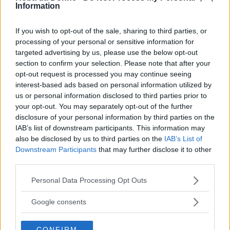
Information
l’omosessualità, perché nel loro vocabolario
non esisteva – ha inoltre aggiunto – Era tutto
If you wish to opt-out of the sale, sharing to third parties, or
parte della sessualità”.
processing of your personal or sensitive information for
targeted advertising by us, please use the below opt-out
section to confirm your selection. Please note that after your
Continua a leggere dopo la pubblicità
opt-out request is processed you may continue seeing
interest-based ads based on personal information utilized by
us or personal information disclosed to third parties prior to
your opt-out. You may separately opt-out of the further
C’è anche da dire che non è la prima volta che il
disclosure of your personal information by third parties on the
rapporto tra Alessandro Magno ed Efestione
IAB’s list of downstream participants. This information may
also be disclosed by us to third parties on the
IAB’s List of
viene dipinto come ben più di un’amicizia: una
Downstream Participants
that may further disclose it to other
relazione molto più simile all’amore emerge, ad
third parties.
esempio, dal colossal
Alexander
, diretto da
Please note that this website/app uses one or more Google
Personal Data Processing Opt Outs
Oliver Stone, dove
Colin Farrell
interpreta il
services and may gather and store information including but
not limited to your visit or usage behaviour. You may click to
Google consents
condottiero e
Jared Leto
il fedele amico e
grant or deny consent to Google and its third-party tags to
compagno. Non è, insomma, la prima volta che
use your data for below specified purposes in below Google
CONFIRM