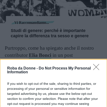
Vi Raccomandiamo...
Studi di genere: perché è importante
capire la differenza tra sesso e genere
Purtroppo, come ha spiegato anche il nostro
contributor
Elia Bonci
in un post
sull’argomento, dovremo aspettare il prossimo
Roba da Donne -
Do Not Process My Personal
aggiornamento per vedere aggiunta questa
Information
funzione anche sui profili Instagram italiani.
If you wish to opt-out of the sale, sharing to third parties, or
processing of your personal or sensitive information for
targeted advertising by us, please use the below opt-out
Questo contenuto fa parte della
LEGGI TUTTO
rubrica “Desperate Geeks”
section to confirm your selection. Please note that after your
opt-out request is processed you may continue seeing