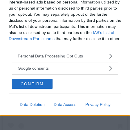
interest-based ads based on personal information utilized by
us or personal information disclosed to third parties prior to
your opt-out. You may separately opt-out of the further
disclosure of your personal information by third parties on the
IAB’s list of downstream participants. This information may
also be disclosed by us to third parties on the
IAB’s List of
Downstream Participants
that may further disclose it to other
third parties.
Please note that this website/app uses one or more Google
Personal Data Processing Opt Outs
services and may gather and store information including but
not limited to your visit or usage behaviour. You may click to
Google consents
grant or deny consent to Google and its third-party tags to
use your data for below specified purposes in below Google
CONFIRM
consent section.
Visualizza questo post su Instagram
Data Deletion
Data Access
Privacy Policy