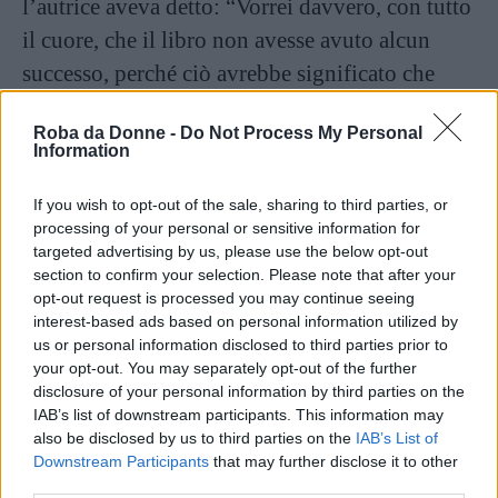
l’autrice aveva detto: “Vorrei davvero, con tutto
il cuore, che il libro non avesse avuto alcun
successo, perché ciò avrebbe significato che
non era necessario e che ci saremmo trovati in
Roba da Donne -
Do Not Process My Personal
una situazione migliore. È estremamente triste
Information
vedere che il libro sta vendendo tantissimo in
America in questo momento. Ciò significa che
If you wish to opt-out of the sale, sharing to third parties, or
processing of your personal or sensitive information for
in 22 anni la situazione non è cambiata e questo
targeted advertising by us, please use the below opt-out
è triste. È estremamente triste. Vorrei vendere
section to confirm your selection. Please note that after your
opt-out request is processed you may continue seeing
meno libri e che il mondo fosse un posto
interest-based ads based on personal information utilized by
migliore, ma, sai, non c’è nulla che io possa
us or personal information disclosed to third parties prior to
your opt-out. You may separately opt-out of the further
farci”.
disclosure of your personal information by third parties on the
IAB’s list of downstream participants. This information may
Continua a leggere dopo la pubblicità
also be disclosed by us to third parties on the
IAB’s List of
Downstream Participants
that may further disclose it to other
third parties.