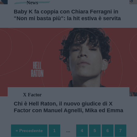
News
Baby K fa coppia con Chiara Ferragni in
"Non mi basta più": la hit estiva è servita
X Factor
Chi è Hell Raton, il nuovo giudice di X
Factor con Manuel Agnelli, Mika ed Emma
« Precedente
1
…
4
5
6
7