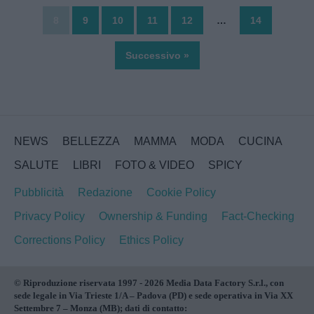
8
9
10
11
12
…
14
Successivo »
NEWS
BELLEZZA
MAMMA
MODA
CUCINA
SALUTE
LIBRI
FOTO & VIDEO
SPICY
Pubblicità
Redazione
Cookie Policy
Privacy Policy
Ownership & Funding
Fact-Checking
Corrections Policy
Ethics Policy
© Riproduzione riservata 1997 - 2026 Media Data Factory S.r.l., con
sede legale in Via Trieste 1/A – Padova (PD) e sede operativa in Via XX
Settembre 7 – Monza (MB); dati di contatto: