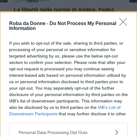
News
La libertà nelle parole di Ambra, Fedez,
Bravi e gli altri
Roba da Donne -
Do Not Process My Personal
Information
If you wish to opt-out of the sale, sharing to third parties, or
processing of your personal or sensitive information for
targeted advertising by us, please use the below opt-out
section to confirm your selection. Please note that after your
opt-out request is processed you may continue seeing
interest-based ads based on personal information utilized by
us or personal information disclosed to third parties prior to
your opt-out. You may separately opt-out of the further
News
disclosure of your personal information by third parties on the
IAB’s list of downstream participants. This information may
Chi è H.E.R., la cantante che ha
also be disclosed by us to third parties on the
IAB’s List of
"strappato" l'Oscar a Laura Pausini
Downstream Participants
that may further disclose it to other
third parties.
Please note that this website/app uses one or more Google
Personal Data Processing Opt Outs